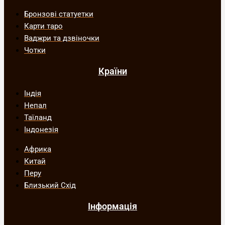
Бронзові статуетки
Карти таро
Ваджри та дзвіночки
Чотки
Країни
Індія
Непал
Таїланд
Індонезія
Африка
Китай
Перу
Близький Схід
Інформація