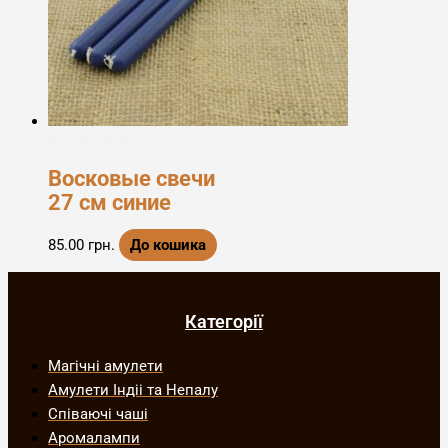
Воскові свічки
Восковые свечи
27 см синие
85.00
грн.
До кошика
Категорії
Магічні амулети
Амулети Індіі та Непалу
Співаючі чаші
Аромалампи