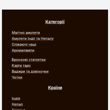
Категорії
Магічні амулети
Амулети Індіі та Непалу
Співаючі чаші
Аромалампи
Бронзові статуетки
Карти таро
Ваджри та дзвіночки
Чотки
Країни
Індія
Непал