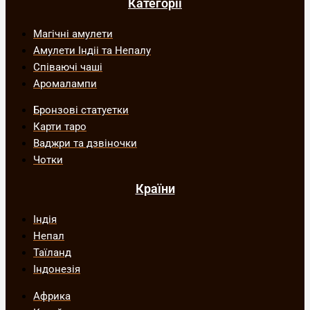
Категорії
Магічні амулети
Амулети Індіі та Непалу
Співаючі чаші
Аромалампи
Бронзові статуетки
Карти таро
Ваджри та дзвіночки
Чотки
Країни
Індія
Непал
Таїланд
Індонезія
Африка