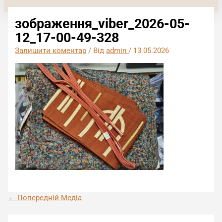
зображення_viber_2026-05-
12_17-00-49-328
Залишити коментар
/ Від
admin
/
13.05.2026
←
Попередній Медіа