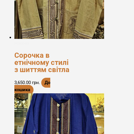
Новинки
Сорочка в
етнічному стилі
з шиттям світла
3,650.00
грн.
До
кошика