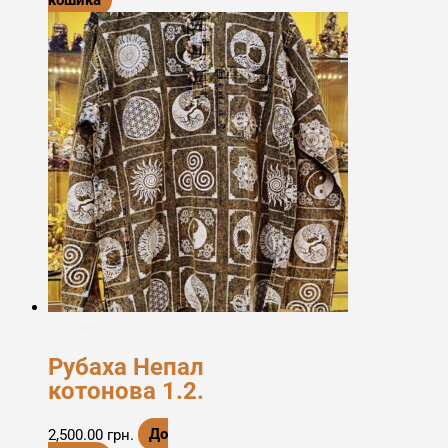
кошика
Етноодяг
Рубаха Непал
котонова 1.2.
2,500.00
грн.
До