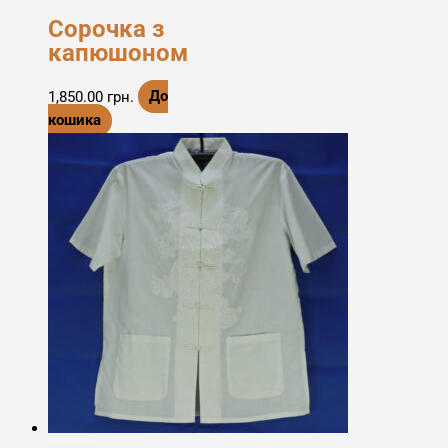
Сорочка з
капюшоном
1,850.00
грн.
До
кошика
Етноодяг