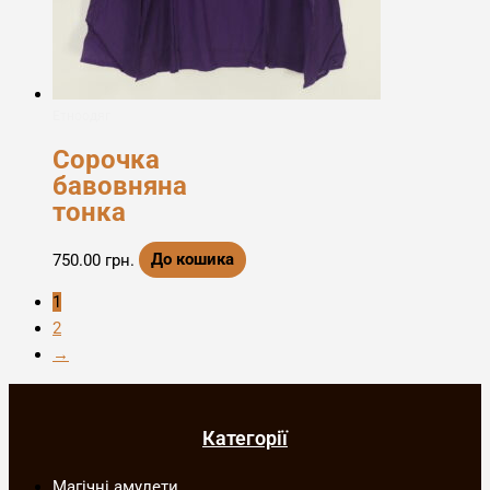
Етноодяг
Сорочка
бавовняна
тонка
750.00
грн.
До кошика
1
2
→
Категорії
Магічні амулети