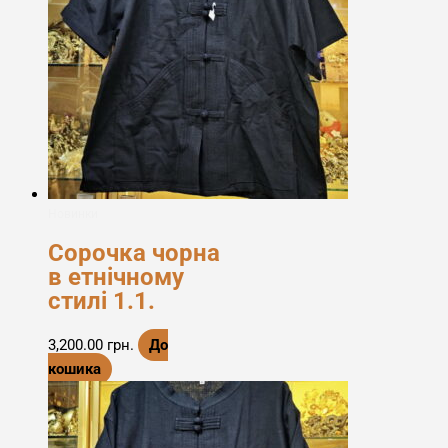
Новинки
Сорочка чорна
в етнічному
стилі 1.1.
3,200.00
грн.
До
кошика