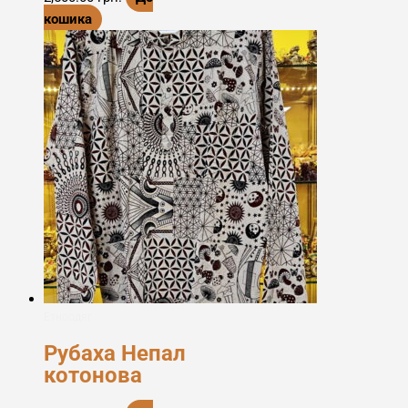
кошика
Етноодяг
Рубаха Непал
котонова