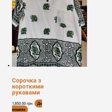
Етноодяг
Сорочка з
короткими
рукавами
1,850.00
грн.
До
кошика