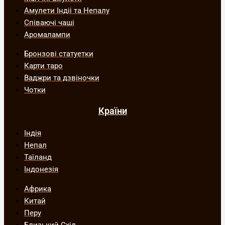
Амулети Індіі та Непалу
Співаючі чаші
Аромалампи
Бронзові статуетки
Карти таро
Ваджри та дзвіночки
Чотки
Країни
Індія
Непал
Таїланд
Індонезія
Африка
Китай
Перу
Близький Схід