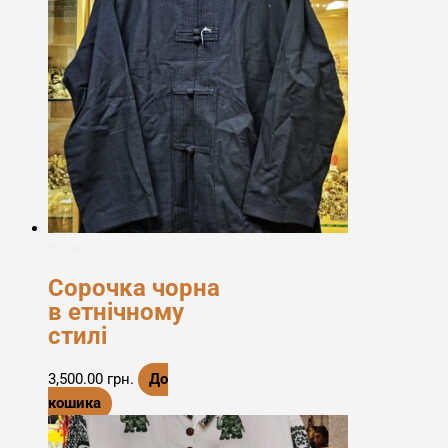
Новинки
Сорочка чорна
в етнічному
стилі
3,500.00
грн.
До
кошика