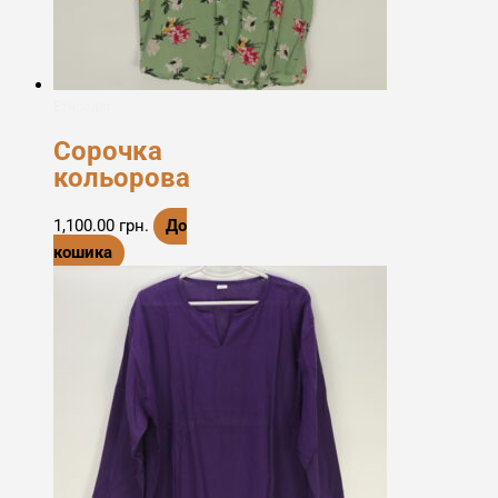
Етноодяг
Сорочка
кольорова
1,100.00
грн.
До
кошика