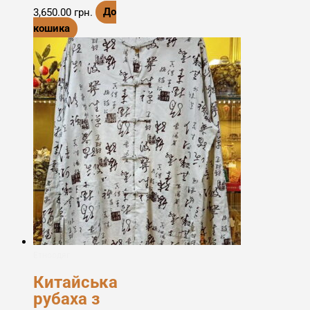
3,650.00
грн.
До
кошика
Етноодяг
Китайська
рубаха з