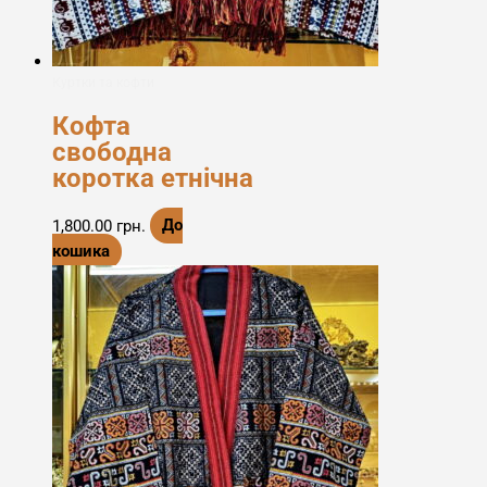
Куртки та кофти
Кофта
свободна
коротка етнічна
1,800.00
грн.
До
кошика