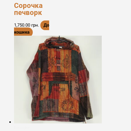
Сорочка
печворк
1,750.00
грн.
До
кошика
Етноодяг