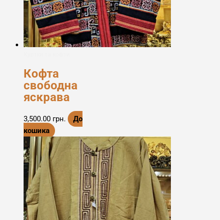
Куртки та кофти
Кофта
свободна
яскрава
3,500.00
грн.
До
кошика