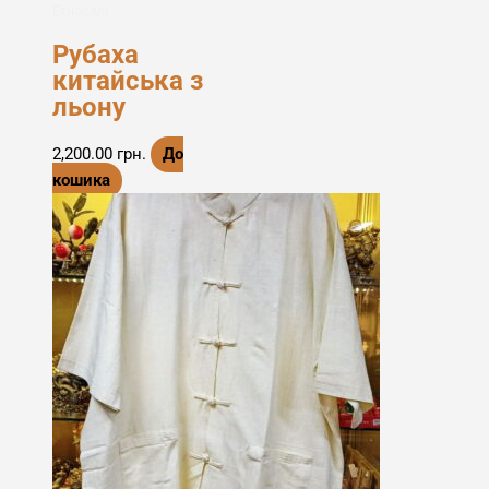
Етноодяг
Рубаха
китайська з
льону
2,200.00
грн.
До
кошика