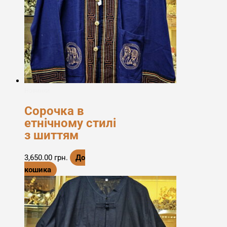
Новинки
Сорочка в
етнічному стилі
з шиттям
3,650.00
грн.
До
кошика