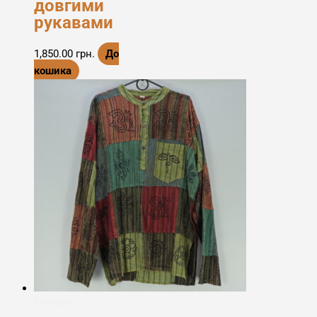
довгими
рукавами
1,850.00
грн.
До
кошика
Етноодяг