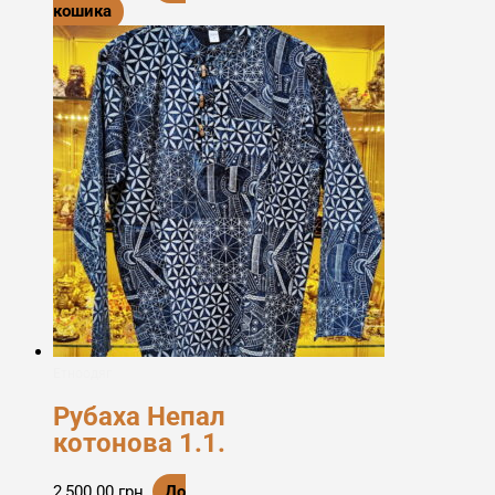
кошика
Етноодяг
Рубаха Непал
котонова 1.1.
2,500.00
грн.
До