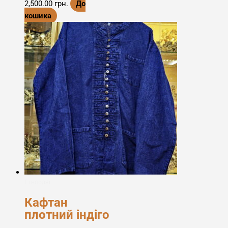
2,500.00
грн.
До
кошика
Етноодяг
Кафтан
плотний індіго