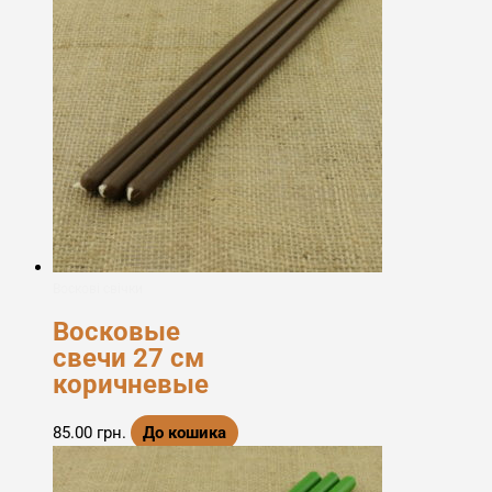
Воскові свічки
Восковые
свечи 27 см
коричневые
85.00
грн.
До кошика