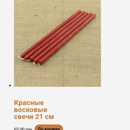
Воскові свічки
Красные
восковые
свечи 21 см
65.00
грн.
До кошика