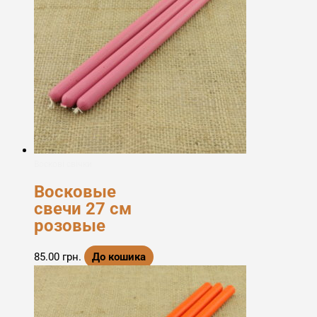
Воскові свічки
Восковые
свечи 27 см
розовые
85.00
грн.
До кошика