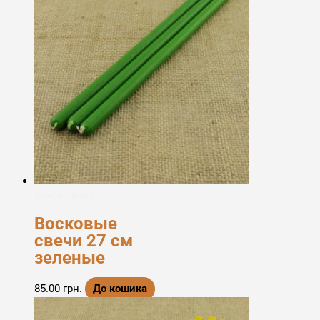
Воскові свічки
Восковые
свечи 27 см
зеленые
85.00
грн.
До кошика