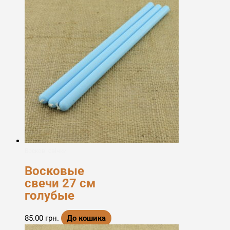
Воскові свічки
Восковые
свечи 27 см
голубые
85.00
грн.
До кошика