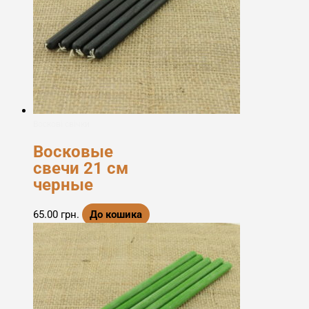
Воскові свічки
Восковые
свечи 21 см
черные
65.00
грн.
До кошика