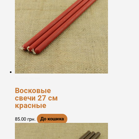
Воскові свічки
Восковые
свечи 27 см
красные
85.00
грн.
До кошика