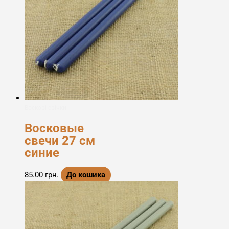
Воскові свічки
Восковые
свечи 27 см
синие
85.00
грн.
До кошика