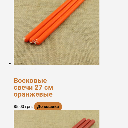
Воскові свічки
Восковые
свечи 27 см
оранжевые
85.00
грн.
До кошика