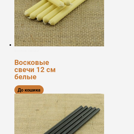
Воскові свічки
Восковые
свечи 12 см
белые
До кошика