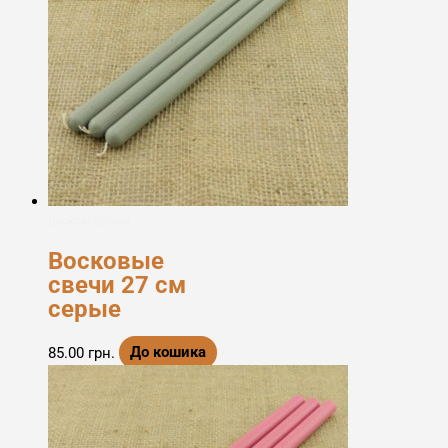
Воскові свічки
Восковые
свечи 27 см
серые
85.00
грн.
До кошика