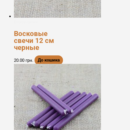
Воскові свічки
Восковые
свечи 12 см
черные
20.00
грн.
До кошика