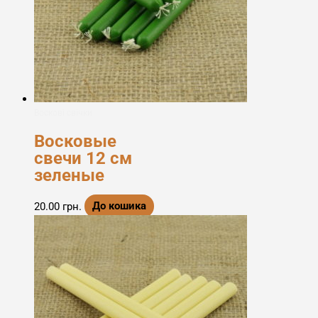
Воскові свічки
Восковые
свечи 12 см
зеленые
20.00
грн.
До кошика