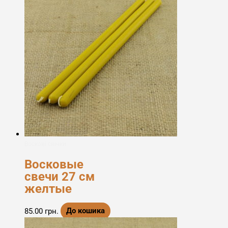
Воскові свічки
Восковые
свечи 27 см
желтые
85.00
грн.
До кошика