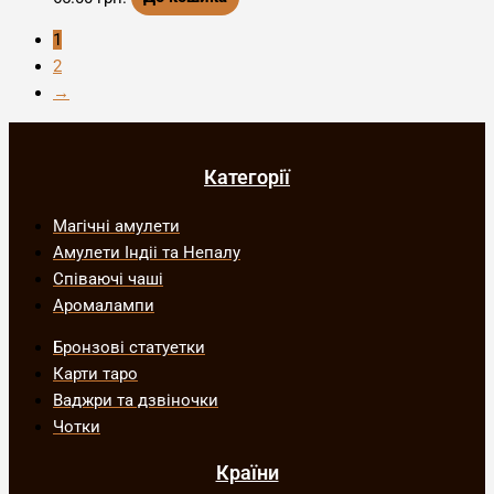
1
2
→
Категорії
Магічні амулети
Амулети Індіі та Непалу
Співаючі чаші
Аромалампи
Бронзові статуетки
Карти таро
Ваджри та дзвіночки
Чотки
Країни