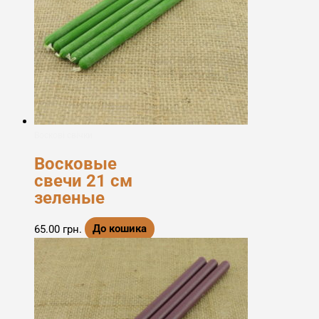
Воскові свічки
Восковые
свечи 21 см
зеленые
65.00
грн.
До кошика