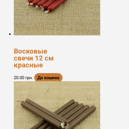
Воскові свічки
Восковые
свечи 12 см
красные
20.00
грн.
До кошика