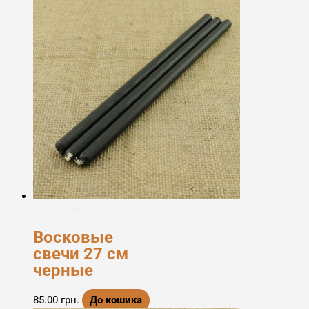
Воскові свічки
Восковые
свечи 27 см
черные
85.00
грн.
До кошика