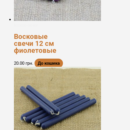
Воскові свічки
Восковые
свечи 12 см
фиолетовые
20.00
грн.
До кошика