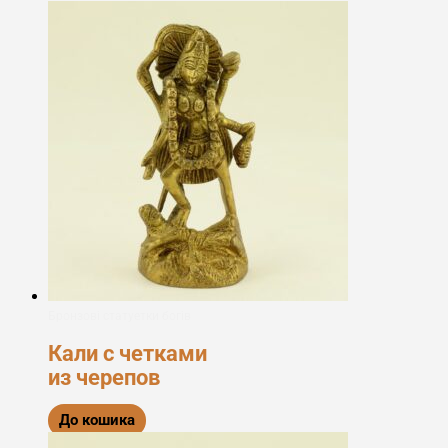
Бронзові статуетки богів
Кали с четками
из черепов
До кошика