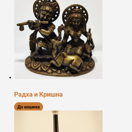
Бронзові статуетки богів
Радха и Кришна
До кошика