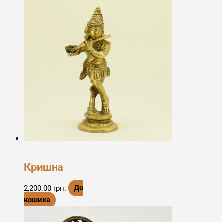
Бронзові статуетки богів
Кришна
2,200.00
грн.
До
кошика