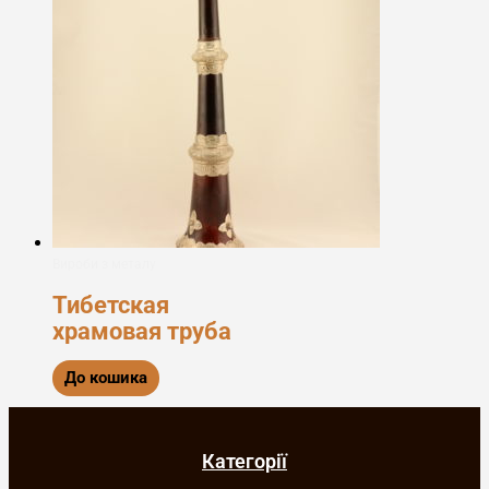
Вироби з металу
Тибетская
храмовая труба
До кошика
Категорії