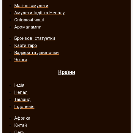
Магічні амулети
Амулети Індіі та Непалу
Співаючі чаші
Аромалампи
Бронзові статуетки
Карти таро
Ваджри та дзвіночки
Чотки
Країни
Індія
Непал
Таїланд
Індонезія
Африка
Китай
Перу