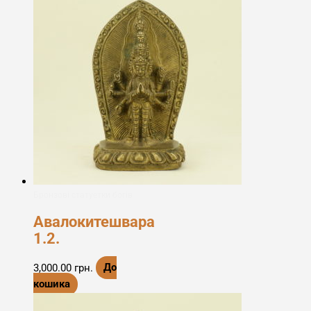
Бронзові статуетки богів
Авалокитешвара
1.2.
3,000.00
грн.
До
кошика