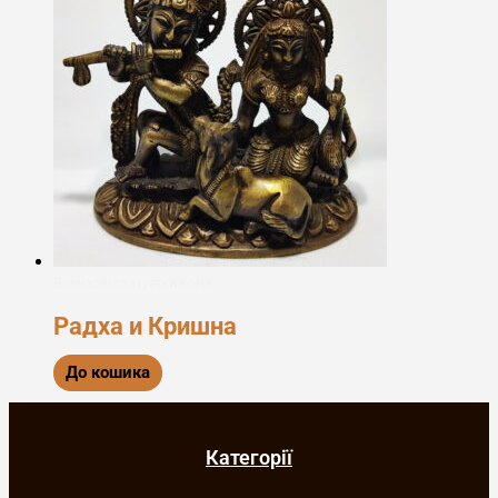
Бронзові статуетки богів
Радха и Кришна
До кошика
Категорії