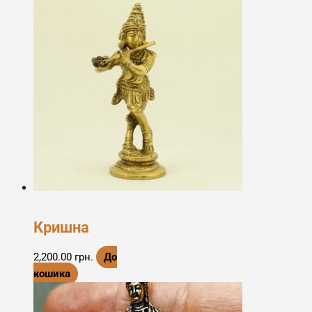
Бронзові статуетки богів
Кришна
2,200.00
грн.
До
кошика