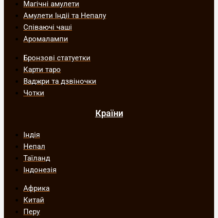
Магічні амулети
Амулети Індіі та Непалу
Співаючі чаші
Аромалампи
Бронзові статуетки
Карти таро
Ваджри та дзвіночки
Чотки
Країни
Індія
Непал
Таїланд
Індонезія
Африка
Китай
Перу