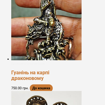
Бронзові статуетки богів
Гуанінь на карпі
драконовому
750.00
грн.
До кошика