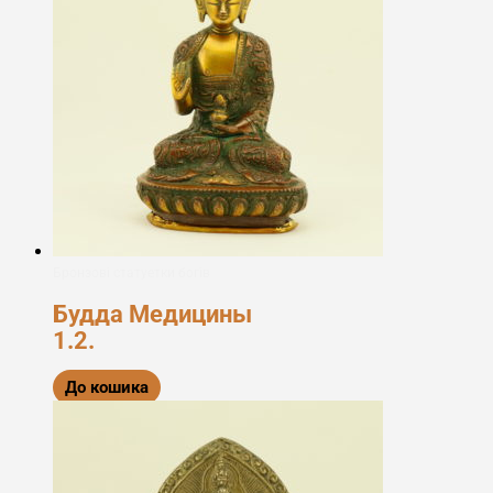
Бронзові статуетки богів
Будда Медицины
1.2.
До кошика