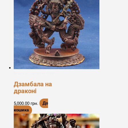
Бронзові статуетки богів
Дзамбала на
драконі
5,000.00
грн.
До
кошика