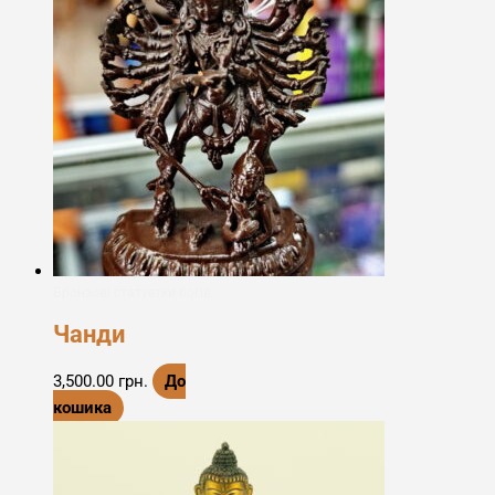
Бронзові статуетки богів
Чанди
3,500.00
грн.
До
кошика