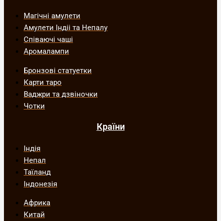
Магічні амулети
Амулети Індіі та Непалу
Співаючі чаші
Аромалампи
Бронзові статуетки
Карти таро
Ваджри та дзвіночки
Чотки
Країни
Індія
Непал
Таїланд
Індонезія
Африка
Китай