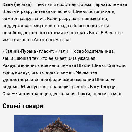
Кали
(чёрная) — тёмная и яростная форма Парвати, тёмная
Шакти и разрушительный аспект Шивы. Богиня-мать,
символ разрушения. Кали разрушает невежество,
поддерживает мировой порядок, благословляет и
освобождает тех, кто стремится познать Бога. В Ведах её
имя связано с Агни, богом огня.
«Калика-Пурана» гласит: «Кали — освободительница,
защищающая тех, кто её знает. Она ужасная
Разрушительница времени, тёмная Шакти Шивы. Она есть
эфир, воздух, огонь, вода и земля. Через неё
удовлетворяются все физические желания Шивы. Ей
ведомы 64 искусства, она дарит радость Богу-Творцу.
Она — чистая трансцендентальная Шакти, полная тьма».
Схожі товари