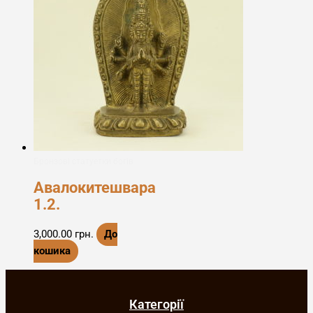
Бронзові статуетки богів
Авалокитешвара
1.2.
3,000.00
грн.
До
кошика
Категорії