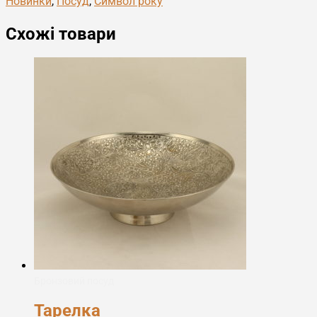
Новинки
,
Посуд
,
Символ року
Схожі товари
Бронзовий посуд
Тарелка