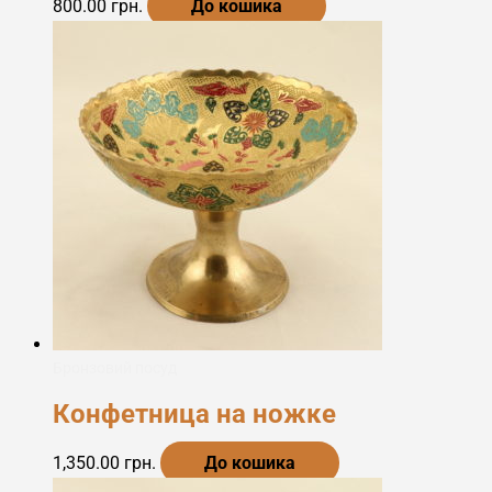
800.00
грн.
До кошика
Бронзовий посуд
Конфетница на ножке
1,350.00
грн.
До кошика