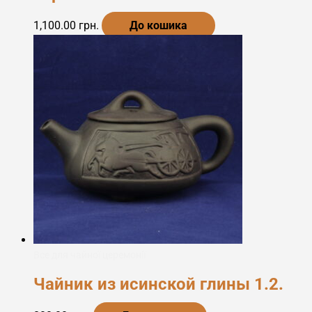
1,100.00
грн.
До кошика
Все для чайної церемонії
Чайник из исинской глины 1.2.