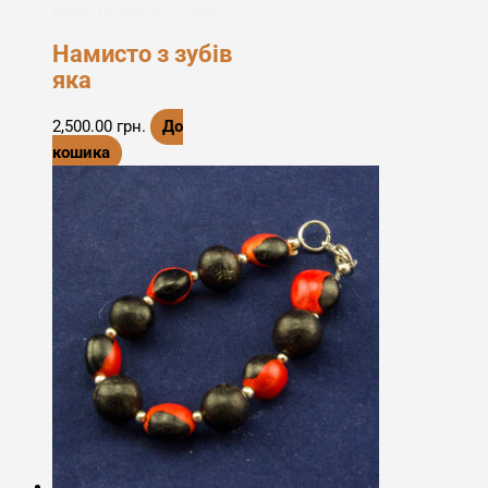
Атрибути практичної магії
Намисто з зубів
яка
2,500.00
грн.
До
кошика