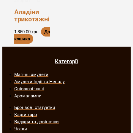
Аладіни та штани
Аладіни
трикотажні
1,850.00
грн.
До
кошика
Категорії
Магічні амулети
Амулети Індіі та Непалу
Співаючі чаші
Аромалампи
Бронзові статуетки
Карти таро
Ваджри та дзвіночки
Чотки