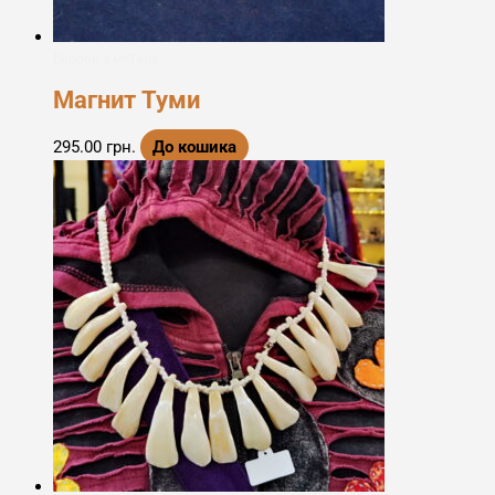
Вироби з металу
Магнит Туми
295.00
грн.
До кошика