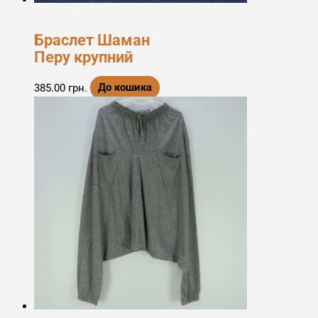
Браслети
Браслет Шаман
Перу крупний
385.00
грн.
До кошика