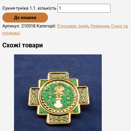
Сукня-туніка 1.1. кількість
До кошика
Артикул:
210318
Категорії:
Етноодяг
,
Індія
,
Новинки
,
Сукні та
спідниці
Схожі товари