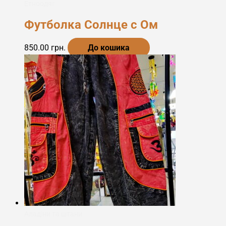
Етноодяг
Футболка Солнце с Ом
850.00
грн.
До кошика
Аладіни та штани