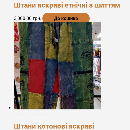
Штани яскраві етнічні з шиттям
3,000.00
грн.
До кошика
Аладіни та штани
Штани котонові яскраві