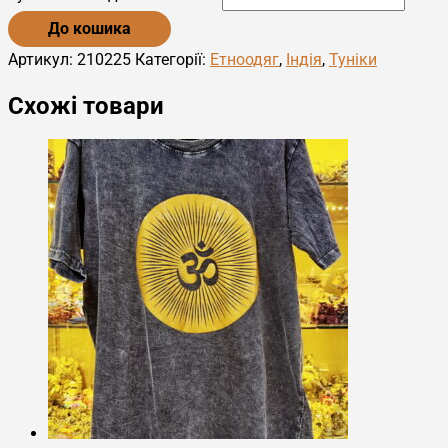
До кошика
Артикул:
210225
Категорії:
Етноодяг
,
Індія
,
Туніки
Схожі товари