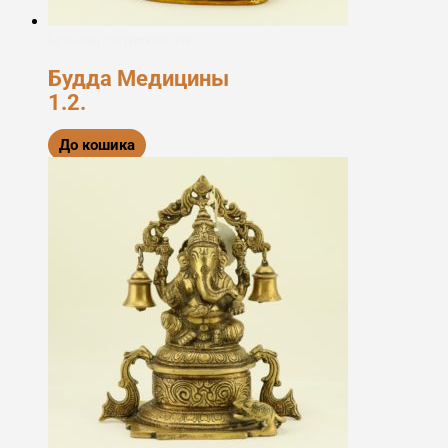
Бронзові статуетки богів
Будда Медицины
1.2.
До кошика