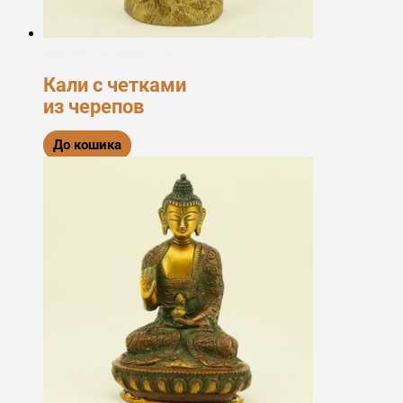
Бронзові статуетки богів
Кали с четками
из черепов
До кошика