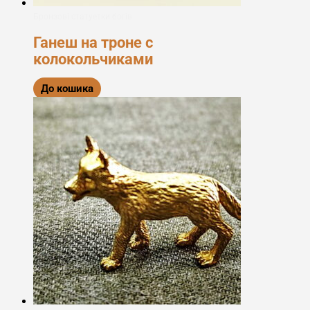
Бронзові статуетки богів
Ганеш на троне с
колокольчиками
До кошика