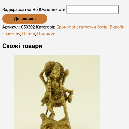
Ваджрассатва Яб Юм кількість
До кошика
Артикул:
050302
Категорії:
Бронзові статуетки богів
,
Вироби
з металу
,
Непал
,
Новинки
Схожі товари