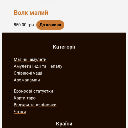
Вироби з латуні і бронзи
Волк малий
850.00
грн.
До кошика
Категорії
Магічні амулети
Амулети Індіі та Непалу
Співаючі чаші
Аромалампи
Бронзові статуетки
Карти таро
Ваджри та дзвіночки
Чотки
Країни