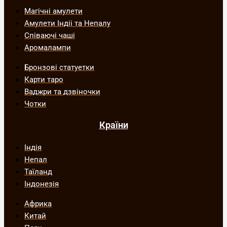
Магічні амулети
Амулети Індіі та Непалу
Співаючі чаші
Аромалампи
Бронзові статуетки
Карти таро
Ваджри та дзвіночки
Чотки
Країни
Індія
Непал
Таїланд
Індонезія
Африка
Китай