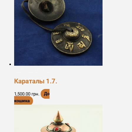
Ваджри (дордже) і дзвіночки
Караталы 1.7.
1,500.00
грн.
До
кошика