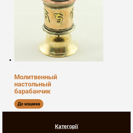
Вироби з міді
Молитвенный
настольный
барабанчик
До кошика
Категорії