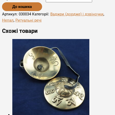
До кошика
Артикул:
030034
Категорії:
Ваджри (дордже) і дзвіночки
,
Непал
,
Ритуальні речі
Схожі товари