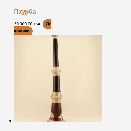
Непал
Пхурба
30,000.00
грн.
До
кошика
Вироби з металу