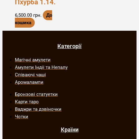
Пхурба 1.14.
6,500.00
грн.
До
кошика
Категорії
Магічні амулети
Амулети Індіі та Непалу
Співаючі чаші
Аромалампи
Бронзові статуетки
Карти таро
Ваджри та дзвіночки
Чотки
Країни