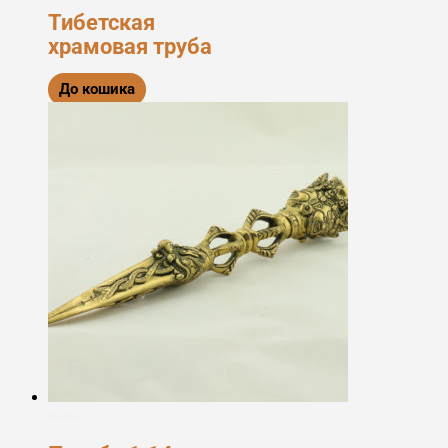
Тибетская
храмовая труба
До кошика
Непал