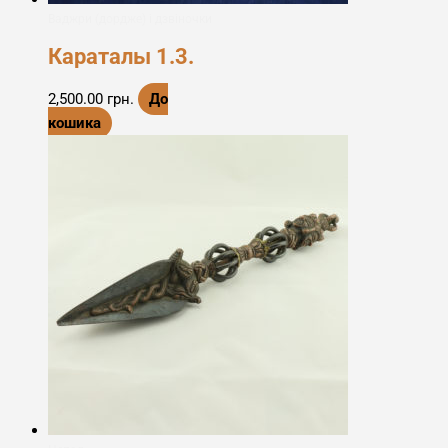
Ваджри (дордже) і дзвіночки
Караталы 1.3.
2,500.00
грн.
До
кошика