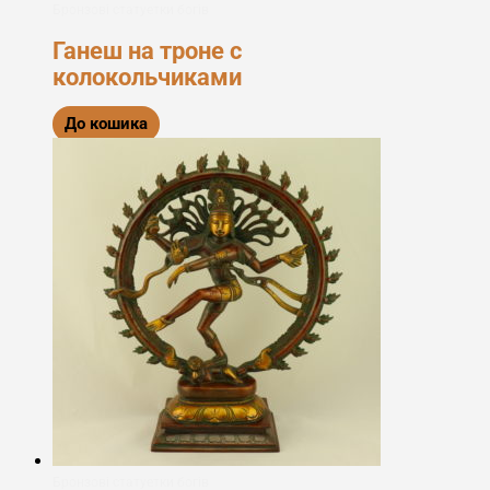
Бронзові статуетки богів
Ганеш на троне с
колокольчиками
До кошика
Бронзові статуетки богів