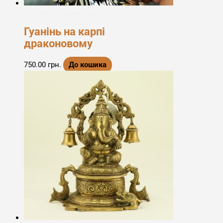
Бронзові статуетки богів
Гуанінь на карпі
драконовому
750.00
грн.
До кошика