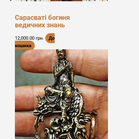
Бронзові статуетки богів
Сарасваті богиня
ведичних знань
12,000.00
грн.
До
кошика