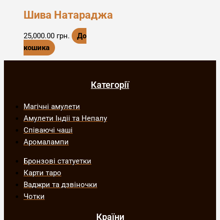
Шива Натараджа
25,000.00
грн.
До
кошика
Категорії
Магічні амулети
Амулети Індіі та Непалу
Співаючі чаші
Аромалампи
Бронзові статуетки
Карти таро
Ваджри та дзвіночки
Чотки
Країни