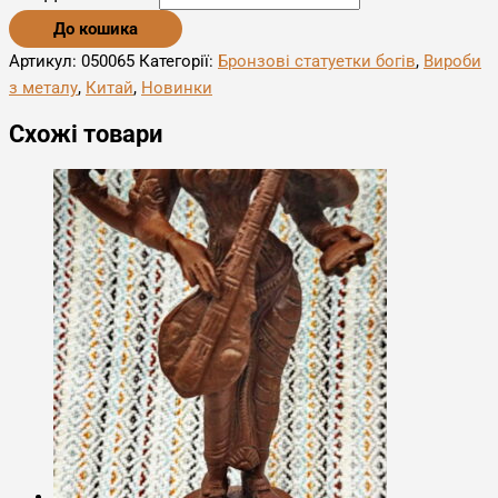
До кошика
Артикул:
050065
Категорії:
Бронзові статуетки богів
,
Вироби
з металу
,
Китай
,
Новинки
Схожі товари