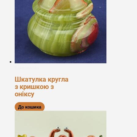
Близький схід
Шкатулка кругла
з кришкою з
оніксу
До кошика