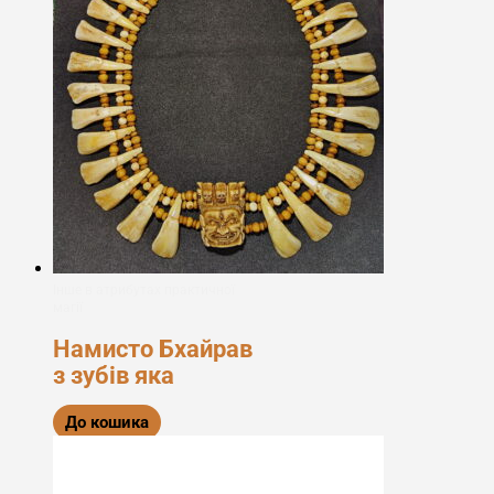
Інше в атрибутах практичної
магії
Намисто Бхайрав
з зубів яка
До кошика