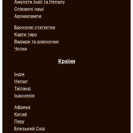
Амулети Індіі та Непалу
Співаючі чаші
Аромалампи
Бронзові статуетки
Карти таро
Ваджри та дзвіночки
Чотки
Країни
Індія
Непал
Таїланд
Індонезія
Африка
Китай
Перу
Близький Схід